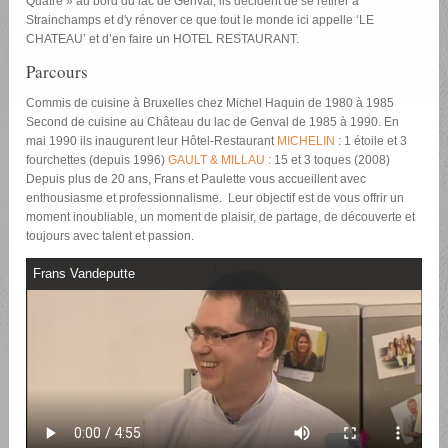
Quatre » au bord du lac de Genval, ils décident de se retirer à
Strainchamps et d'y rénover ce que tout le monde ici appelle ‘LE
CHATEAU’ et d’en faire un HOTEL RESTAURANT.
Parcours
Commis de cuisine à Bruxelles chez Michel Haquin de 1980 à 1985
Second de cuisine au Château du lac de Genval de 1985 à 1990. En
mai 1990 ils inaugurent leur Hôtel-Restaurant
MICHELIN
: 1 étoile et 3
fourchettes (depuis 1996)
GAULT & MILLAU
: 15 et 3 toques (2008)
Depuis plus de 20 ans, Frans et Paulette vous accueillent avec
enthousiasme et professionnalisme. Leur objectif est de vous offrir un
moment inoubliable, un moment de plaisir, de partage, de découverte et
toujours avec talent et passion.
Frans Vandeputte