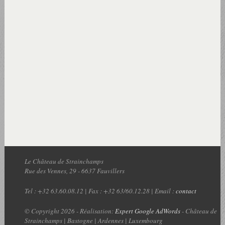
Le Château de Strainchamps
Rue des Vennes, 29
-
6637
Fauvillers
Tel :
+32 63.60.08.12
| Fax : +32 63/60.12.28 | Email :
contact
© Copyright 2026 - Réalisation:
Expert Google AdWords
- Château de
Strainchamps | Bastogne | Ardennes | Luxembourg