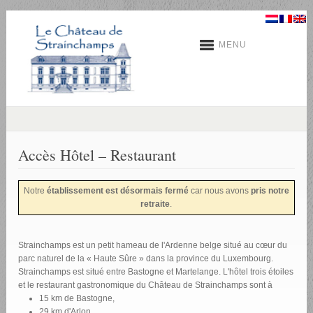
MENU
Accès Hôtel – Restaurant
Notre
établissement est désormais fermé
car nous avons
pris notre
retraite
.
Strainchamps est un petit hameau de l'Ardenne belge situé au cœur du
parc naturel de la « Haute Sûre » dans la province du Luxembourg.
Strainchamps est situé entre Bastogne et Martelange. L'hôtel trois étoiles
et le restaurant gastronomique du Château de Strainchamps sont à
15 km de Bastogne,
29 km d'Arlon,