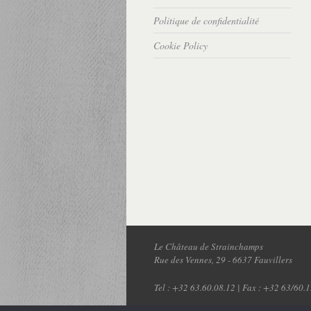
Politique de confidentialité
Cookie Policy
Le Château de Strainchamps
Rue des Vennes, 29
-
6637
Fauvillers
Tel :
+32 63.60.08.12
| Fax : +32 63/60.1