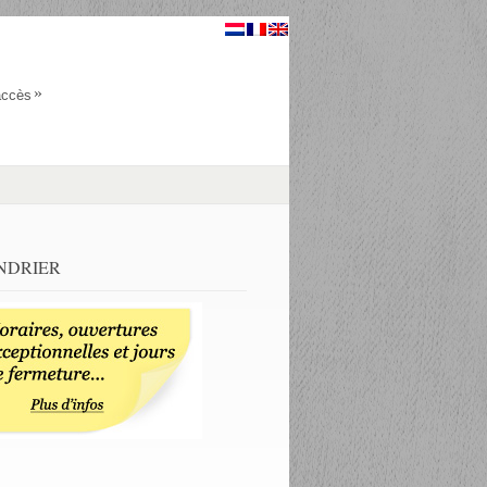
»
accès
NDRIER