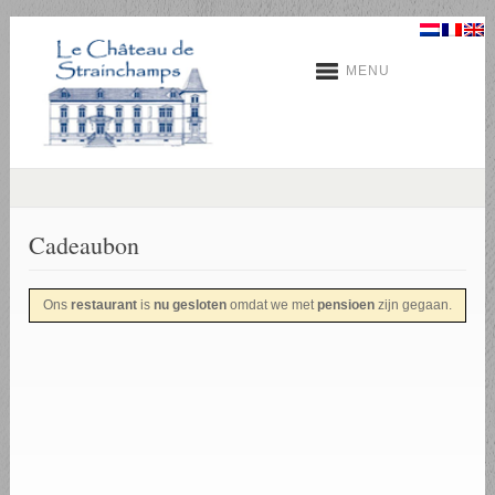
MENU
Cadeaubon
Ons
restaurant
is
nu gesloten
omdat we met
pensioen
zijn gegaan.