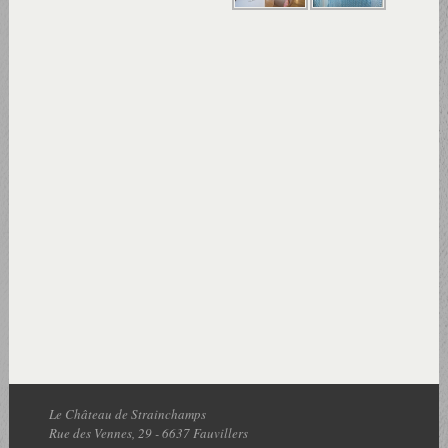
Le Château de Strainchamps
Rue des Vennes, 29
-
6637
Fauvillers