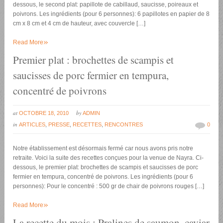
dessous, le second plat: papillote de cabillaud, saucisse, poireaux et
poivrons. Les ingrédients (pour 6 personnes): 6 papillotes en papier de 8
cm x 8 cm et 4 cm de hauteur, avec couvercle […]
»
Read More
Premier plat : brochettes de scampis et
saucisses de porc fermier en tempura,
concentré de poivrons
at
by
OCTOBRE 18, 2010
ADMIN
in
ARTICLES
,
PRESSE
,
RECETTES
,
RENCONTRES
0
Notre établissement est désormais fermé car nous avons pris notre
retraite. Voici la suite des recettes conçues pour la venue de Nayra. Ci-
dessous, le premier plat: brochettes de scampis et saucisses de porc
fermier en tempura, concentré de poivrons. Les ingrédients (pour 6
personnes): Pour le concentré : 500 gr de chair de poivrons rouges […]
»
Read More
La recette du mois : Pralines de saumon, caviar