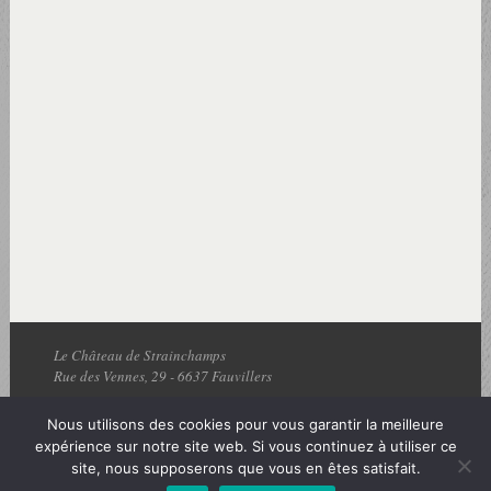
Le Château de Strainchamps
Rue des Vennes, 29
-
6637
Fauvillers
Tel :
+32 63.60.08.12
| Fax : +32 63/60.12.28 | Email :
contact
Nous utilisons des cookies pour vous garantir la meilleure
expérience sur notre site web. Si vous continuez à utiliser ce
© Copyright 2026 - Réalisation:
Expert Google AdWords
- Château de
site, nous supposerons que vous en êtes satisfait.
Strainchamps | Bastogne | Ardennes | Luxembourg